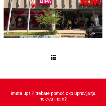
Imate upit ili trebate pomoć oko upravljanja
nekretninom?