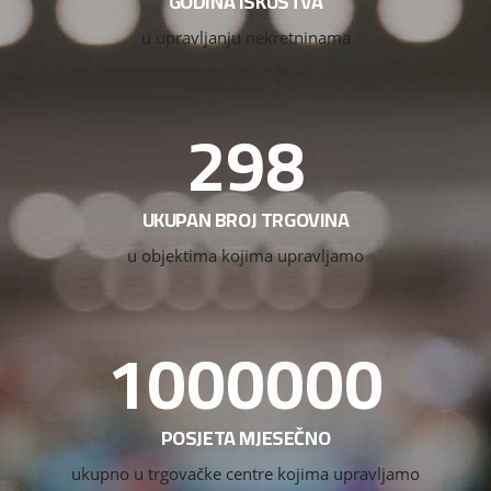
GODINA ISKUSTVA
u upravljanju nekretninama
298
UKUPAN BROJ TRGOVINA
u objektima kojima upravljamo
1000000
POSJETA MJESEČNO
ukupno u trgovačke centre kojima upravljamo