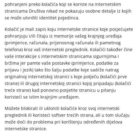
pohranjeni preko kolačića koji se koriste na internetskim
stranicama Društva nikad ne pokazuju osobne detalje iz kojih
se može utvrditi identitet pojedinca.
Kolačić je mali zapis koju internetske stranice koje posjećujete
pohranjuju i/ili čitaju iz memorije vašeg krajnjeg uređaja
(primjerice, računala, prijenosnog računala ili pametnog
telefona) kroz vaš internetski preglednik. Kolačići također čine
vaše interakcije s internetskim stranicama sigurnijima i
bržima jer pamte vaše postavke (primjerice, podatke za
prijavu i jezik) tako što šalju podatke koje sadrže natrag
originalnoj internetskoj stranici s koje potječu (kolačići prve
strane) ili drugoj internetskoj stranici kojoj pripadaju (kolačići
treće strane) kad ponovno posjetite stranicu u pitanju
koristeći se istim krajnjim uređajem.
Možete blokirati ili ukloniti kolačiće kroz svoj internetski
preglednik ili koristeći softver trećih strana, ali u tom slučaju
može doći do problema pri korištenju određenih dijelova
internetske stranice.